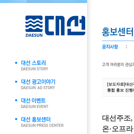
[보도자료]대선
통합 홍보 진행
대선주조,
온·오프라