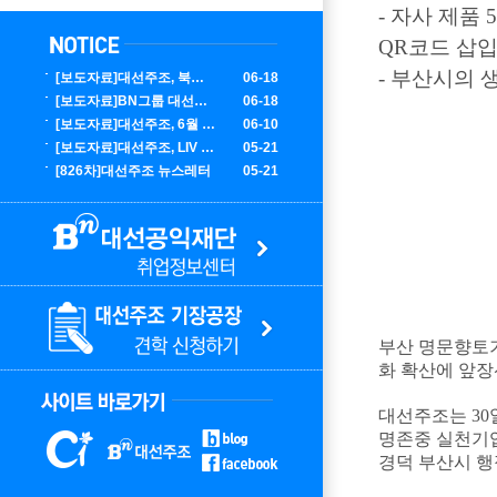
- 자사 제품
QR코드 삽
- 부산시의 
[보도자료]대선주조, 북중미 월드컵 대한민국 응원 에디션 한정 출시
06-18
[보도자료]BN그룹 대선주조, LIV 골프 코리아서 글로벌 마케팅 성료
06-18
[보도자료]대선주조, 6월 부산 K팝 콘서트 홍보 에디션 100만 병 출시
06-10
[보도자료]대선주조, LIV 골프 코리아 공식 주류 후원사 선정
05-21
[826차]대선주조 뉴스레터
05-21
부산 명문향토기
화 확산에 앞장
대선주조는 30
명존중 실천기업
경덕 부산시 행