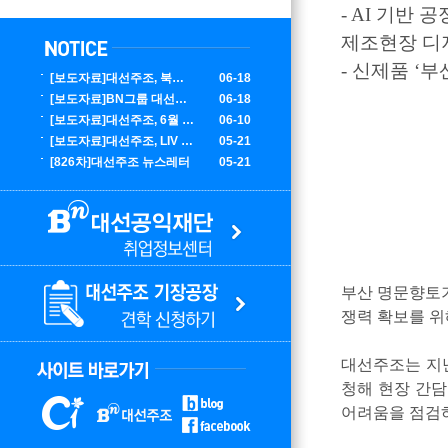
- AI 기반
제조현장 디
- 신제품 ‘
[보도자료]대선주조, 북중미 월드컵 대한민국 응원 에디션 한정 출시
06-18
[보도자료]BN그룹 대선주조, LIV 골프 코리아서 글로벌 마케팅 성료
06-18
[보도자료]대선주조, 6월 부산 K팝 콘서트 홍보 에디션 100만 병 출시
06-10
[보도자료]대선주조, LIV 골프 코리아 공식 주류 후원사 선정
05-21
[826차]대선주조 뉴스레터
05-21
부산 명문향토
쟁력 확보를 위
대선주조는 지난
청해 현장 간담
어려움을 점검하