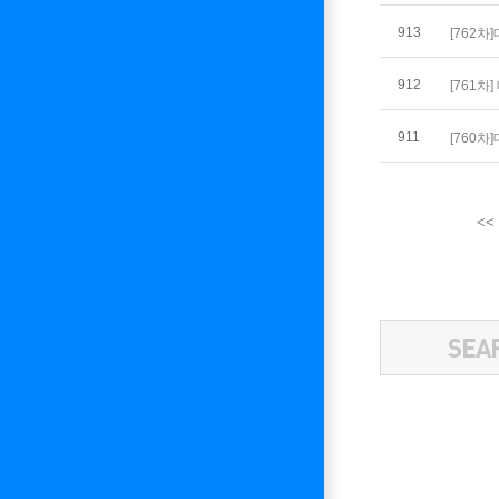
913
[762
912
[761
911
[760
<<