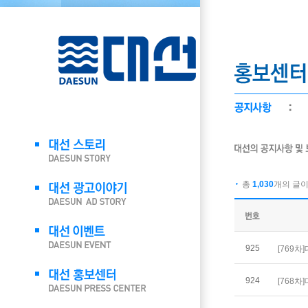
총
1,030
개의 글이 
925
[769
924
[768