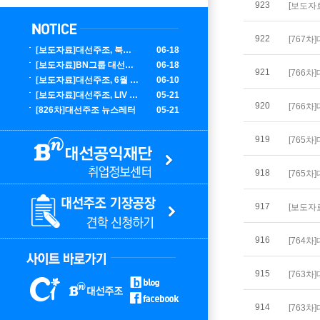
923
922
[767
[보도자료]대선주조, 북중미 월드컵 대한민국 응원 에디션 한정 출시
06-18
[보도자료]BN그룹 대선주조, LIV 골프 코리아서 글로벌 마케팅 성료
06-18
921
[766
[보도자료]대선주조, 6월 부산 K팝 콘서트 홍보 에디션 100만 병 출시
06-10
[보도자료]대선주조, LIV 골프 코리아 공식 주류 후원사 선정
05-21
920
[766
[826차]대선주조 뉴스레터
05-21
919
[765
918
[765
917
916
[764
915
[763
914
[763