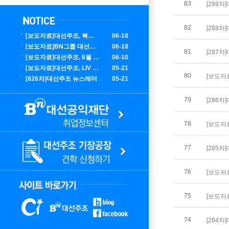
83
[289
82
[288
[보도자료]대선주조, 북중미 월드컵 대한민국 응원 에디션 한정 출시
06-18
[보도자료]BN그룹 대선주조, LIV 골프 코리아서 글로벌 마케팅 성료
06-18
81
[287
[보도자료]대선주조, 6월 부산 K팝 콘서트 홍보 에디션 100만 병 출시
06-10
[보도자료]대선주조, LIV 골프 코리아 공식 주류 후원사 선정
05-21
80
[보도자
[826차]대선주조 뉴스레터
05-21
79
[286
78
[보도자
77
[285
76
[보도자
75
[보도자
74
[284