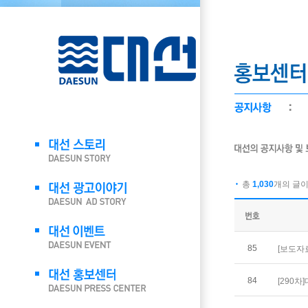
총
1,030
개의 글이 
85
[보도자
84
[290