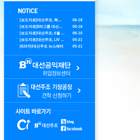
[보도자료]대선주조, 북중미 월드컵 대한민국 응원 에디션 한정 출시
06-18
[보도자료]BN그룹 대선주조, LIV 골프 코리아서 글로벌 마케팅 성료
06-18
[보도자료]대선주조, 6월 부산 K팝 콘서트 홍보 에디션 100만 병 출시
06-10
[보도자료]대선주조, LIV 골프 코리아 공식 주류 후원사 선정
05-21
[826차]대선주조 뉴스레터
05-21